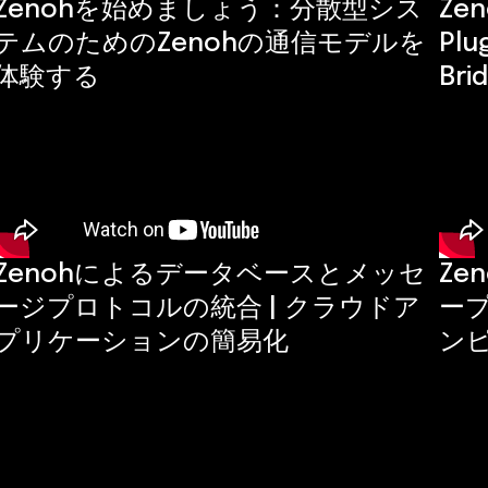
Zenohを始めましょう：分散型シス
Zen
テムのためのZenohの通信モデルを
Pl
体験する
Br
Zenohによるデータベースとメッセ
Ze
ージプロトコルの統合 | クラウドア
ー
プリケーションの簡易化
ン