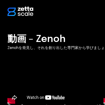
内
容
を
ス
キ
ッ
動画 – Zenoh
プ
Zenohを発見し、それを創り出した専門家から学びまし