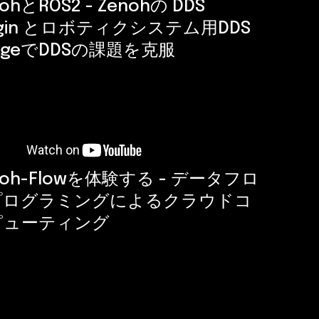
ohとROS2 - Zenohの DDS
ugin とロボティクシステム用DDS
idgeでDDSの課題を克服
noh-Flowを体験する - データフロ
プログラミングによるクラウドコ
ピューティング