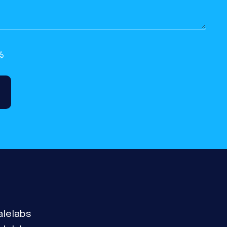
る
alelabs